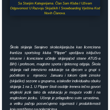
Sa Starijim Kategorijama. Član Sam Kluba I Uživam
Odgovornost U Razvoju Skijaških I Snowboarding Vještina Kod
Novih Članova.
Škola skijanja Sarajevo skolaskijanja.ba kao licencirana
franšiza sportskog kluba “Flipper” upošljava isključivo
iskusne i licencirane učitelje skijanja(od strane ATUS-a
BiH) i profesore, magistre sporta i tjelesnog odgoja. Škola
skijanja radi intenzivno edukacije sa djecom u grupi s
početkom u mjesecu Januaru i tokom cijele zimske
(skijaške) sezone u grupama, a također individualnu obuku
skijanja 1 na 1. U Flipper školi osoblje trenera tečno govori
engleski jezik tako da edukaciju je moguće voditi i na
engleskom jeziku. Učenje je prilagođeno svim uzrastima,
a veliku pažnju posvećujemo sigurnosti i produktivnosti
koju postižemo sa polaznicima.