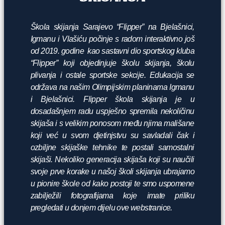
Škola skijanja Sarajevo “Flipper” na Bjelašnici,
Igmanu i Vlašiću počinje s radom interaktivno još
od 2019. godine kao sastavni dio sportskog kluba
“Flipper” koji objedinjuje školu skijanja, školu
plivanja i ostale sportske sekcije. Edukacija se
održava na našim Olimpijskim planinama Igmanu
i Bjelašnici. Flipper škola skijanja je u
dosadašnjem radu uspješno spremila nekoličinu
skijaša i s velikim ponosom među njima mališane
koji već u svom djetinjstvu su savladali čak i
ozbiljne skijaške tehnike te postali samostalni
skijaši. Nekoliko generacija skijaša koji su naučili
svoje prve korake u našoj školi skijanja ubrajamo
u pionire škole od kako postoji te smo uspomene
zabilježili fotografijama koje imate priliku
pregledati u donjem dijelu ove webstranice.