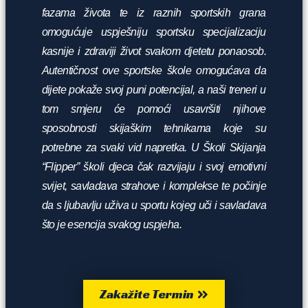
fazama života te iz raznih sportskih grana
omogućuje uspješniju sportsku specijalizaciju
kasnije i zdraviji život svakom djetetu ponaosob.
Autentičnost ove sportske škole omogućava da
dijete pokaže svoj puni potencijal, a naši treneri u
tom smjeru će pomoći usavršiti njihove
sposobnosti skijaškim tehnikama koje su
potrebne za svaki vid napretka. U Školi Skijanja
“Flipper” školi djeca čak razvijaju i svoj emotivni
svijet, savladava strahove i komplekse te počinje
da s ljubavlju uživa u sportu kojeg uči i savladava
što je esencija svakog uspjeha.
Zakažite Termin