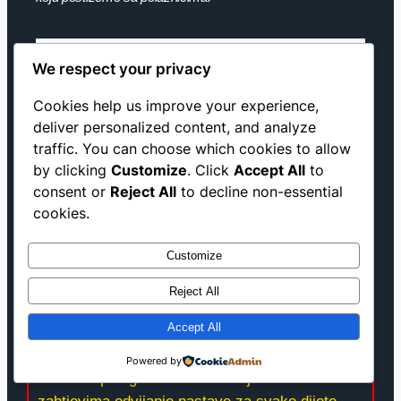
We respect your privacy
Cookies help us improve your experience,
deliver personalized content, and analyze
traffic. You can choose which cookies to allow
by clicking
Customize
. Click
Accept All
to
consent or
Reject All
to decline non-essential
cookies.
Customize
Reject All
Accept All
U cilju da olakšamo maksimalno rezervaciju
Powered by
termina i prilagodimo Vašim željama i