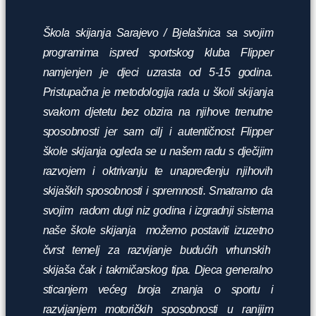
Škola skijanja Sarajevo / Bjelašnica sa svojim
programima ispred sportskog kluba Flipper
namjenjen je djeci uzrasta od 5-15 godina.
Pristupačna je metodologija rada u školi skijanja
svakom djetetu bez obzira na njihove trenutne
sposobnosti jer sam cilj i autentičnost Flipper
škole skijanja ogleda se u našem radu s dječijim
razvojem i oktrivanju te unapređenju njihovih
skijaških sposobnosti i spremnosti. Smatramo da
svojim radom dugi niz godina i izgradnji sistema
naše škole skijanja možemo postaviti izuzetno
čvrst temelj za razvijanje budućih vrhunskih
skijaša čak i takmičarskog tipa. Djeca generalno
sticanjem većeg broja znanja o sportu i
razvijanjem motoričkih sposobnosti u ranijim